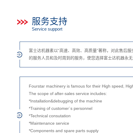
服务支持
Service support
富士达机器素以“高速、高效、高质量”著称，对此售后
的服务人员和及时周到的服务，使您选择富士达机器永无
Fourstar machinery is famous for their High speed, High 
The scope of after-sales service includes:
*Installation&debugging of the machine
*Training of customer`s personnel
*Technical consutation
*Maintenance service
*Components and spare parts supply