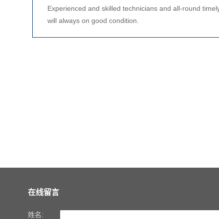
Experienced and skilled technicians and all-round time
will always on good condition.
在线留言
姓名: